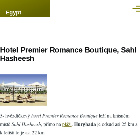
Přejít k hlavnímu obsahu
Men
Egypt
Hotel Premier Romance Boutique, Sahl
Hasheesh
5- hvězdičkový
hotel Premier Romance Boutique
leží na krásném
Hurghada
místě
Sahl Hasheesh
, přímo na
pláži
.
je odsud asi 25 km a
k letišti to je asi 22 km.