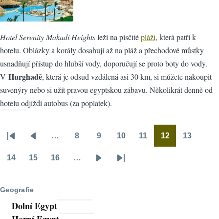
Hotel Serenity Makadi Heights
leží na písčité
pláži
, která patří k
hotelu. Oblázky a korály dosahují až na pláž a přechodové můstky
usnadňují přístup do hlubší vody, doporučují se proto boty do vody.
Hurghadě
V
, která je odsud vzdálená asi 30 km, si můžete nakoupit
suvenýry nebo si užít pravou egyptskou zábavu. Několikrát denně od
hotelu odjíždí autobus (za poplatek).
…
8
9
10
11
12
13
Pagination
First
Předchozí
Stránka
Stránka
Stránka
Stránka
Stránka
Stránka
page
stránka
14
15
16
…
Stránka
Stránka
Stránka
Následující
Poslední
stránka
stránka
Geografie
Dolní Egypt