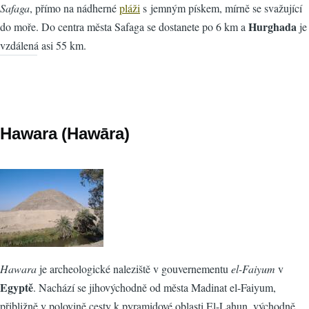
Safaga
, přímo na nádherné
pláži
s jemným pískem, mírně se svažující
Hurghada
do moře. Do centra města Safaga se dostanete po 6 km a
je
vzdálená asi 55 km.
Hawara (Hawāra)
Hawara
je archeologické naleziště v gouvernementu
el-Faiyum
v
Egyptě
. Nachází se jihovýchodně od města Madinat el-Faiyum,
přibližně v polovině cesty k pyramidové oblasti El-Lahun, východně