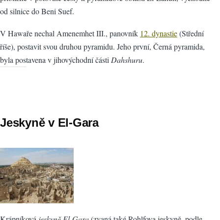
od silnice do Beni Suef.
V Hawaře nechal Amenemhet III., panovník
12. dynastie
(Střední
říše), postavit svou druhou pyramidu. Jeho první, Černá pyramida,
byla postavena v jihovýchodní části
Dahshuru
.
Jeskyně v El-Gara
Krápníková
jeskyně El-Gara
(zvaná také Rohlfova jeskyně, podle