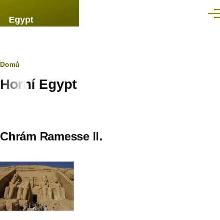
Přejít k hlavnímu obsahu
Men
Egypt
Drobečková
Domů
Horní Egypt
navigace
Chrám Ramesse II.