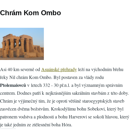
Chrám Kom Ombo
Asi 40 km severně od
Asuánské přehrady
leží na východním břehu
řeky Nil chrám Kom Ombo. Byl postaven za vlády rodu
Ptolemaiovců
v letech 332 - 30 př.n.l. a byl významným správním
centrem. Dodnes patří k nejkrásnějším sakrálním stavbám z této doby.
Chrám je výjimečný tím, že je oproti většině staroegyptských staveb
zasvěcen dvěma božstvům. Krokodýlímu bohu Sobekovi, který byl
patronem vodstva a plodnosti a bohu Harverovi se sokolí hlavou, který
je také jedním ze ztělesnění boha Hóra.