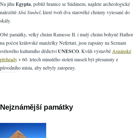
Egypta
Na jihu
, poblíž hranice se Súdánem, najdete archeologické
naleziště
Abú Simbel
, které tvoří dva starověké chrámy vytesané do
skály.
Obě památky, velký chrám Ramesse II. i malý chrám bohyně Hathor
na počest královské manželky Nefertari, jsou zapsány na Seznam
UNESCO
světového kulturního dědictví
. Kvůli výstavbě
Asuánské
přehrady
v 60. letech minulého století museli být přesunuty z
původního místa, aby nebyly zatopeny.
Nejznámější památky