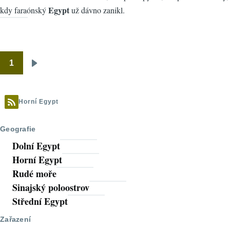
Egypt
kdy faraónský
už dávno zanikl.
1
Pagination
Následující
stránka
Horní Egypt
Geografie
Dolní Egypt
Horní Egypt
Rudé moře
Sinajský poloostrov
Střední Egypt
Zařazení