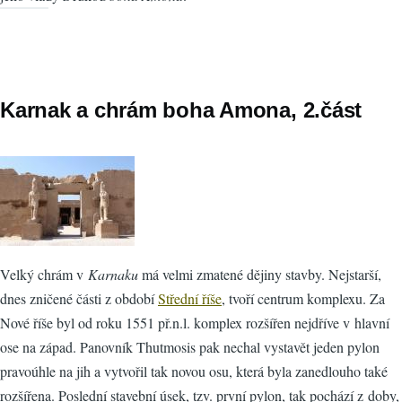
Karnak a chrám boha Amona, 2.část
Velký chrám v
Karnaku
má velmi zmatené dějiny stavby. Nejstarší,
dnes zničené části z období
Střední říše
, tvoří centrum komplexu. Za
Nové říše byl od roku 1551 př.n.l. komplex rozšířen nejdříve v hlavní
ose na západ. Panovník Thutmosis pak nechal vystavět jeden pylon
pravoúhle na jih a vytvořil tak novou osu, která byla zanedlouho také
rozšířena. Poslední stavební úsek, tzv. první pylon, tak pochází z doby,