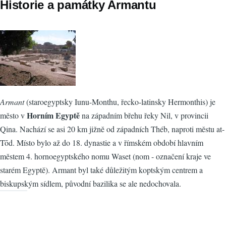
Historie a památky Armantu
Armant
(staroegyptsky Iunu-Monthu, řecko-latinsky Hermonthis) je
Horním Egyptě
město v
na západním břehu řeky Nil, v provincii
Qina. Nachází se asi 20 km jižně od západních Théb, naproti městu at-
Tōd. Místo bylo až do 18. dynastie a v římském období hlavním
městem 4. hornoegyptského nomu Waset (nom - označení kraje ve
starém Egyptě). Armant byl také důležitým koptským centrem a
biskupským sídlem, původní bazilika se ale nedochovala.