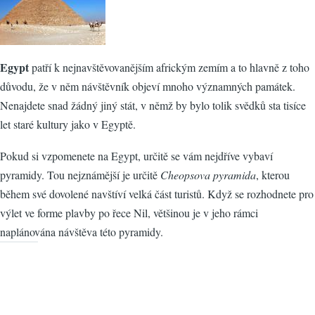
Egypt
patří k nejnavštěvovanějším africkým zemím a to hlavně z toho
důvodu, že v něm návštěvník objeví mnoho významných památek.
Nenajdete snad žádný jiný stát, v němž by bylo tolik svědků sta tisíce
let staré kultury jako v Egyptě.
Pokud si vzpomenete na Egypt, určitě se vám nejdříve vybaví
pyramidy. Tou nejznámější je určitě
Cheopsova pyramida
, kterou
během své dovolené navštíví velká část turistů. Když se rozhodnete pro
výlet ve forme plavby po řece Nil, většinou je v jeho rámci
naplánována návštěva této pyramidy.