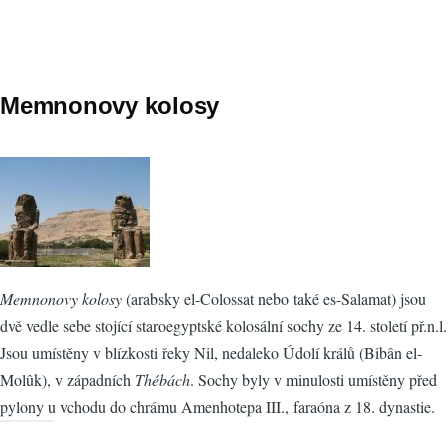
Memnonovy kolosy
Memnonovy kolosy
(arabsky el-Colossat nebo také es-Salamat) jsou
dvě vedle sebe stojící staroegyptské kolosální sochy ze 14. století př.n.l.
Jsou umístěny v blízkosti řeky Nil, nedaleko Údolí králů (Bibân el-
Molûk), v západních
Thébách
. Sochy byly v minulosti umístěny před
pylony u vchodu do chrámu Amenhotepa III., faraóna z 18. dynastie.