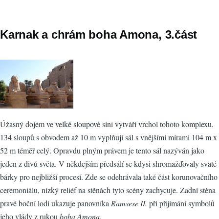
Karnak a chrám boha Amona, 3.část
Úžasný dojem ve velké sloupové síni vytváří vrchol tohoto komplexu.
134 sloupů s obvodem až 10 m vyplňují sál s vnějšími mírami 104 m x
52 m téměř celý. Opravdu plným právem je tento sál nazýván jako
jeden z divů světa. V někdejším předsálí se kdysi shromažďovaly svaté
bárky pro nejbližší procesí. Zde se odehrávala také část korunovačního
ceremoniálu, nízký reliéf na stěnách tyto scény zachycuje. Zadní stěna
pravé boční lodi ukazuje panovníka
Ramsese II.
při přijímání symbolů
jeho vlády z rukou
boha Amona
.