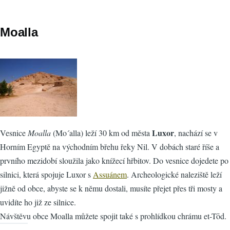
Moalla
Luxor
Vesnice
Moalla
(Mo´alla) leží 30 km od města
, nachází se v
Horním Egyptě na východním břehu řeky Nil. V dobách staré říše a
prvního mezidobí sloužila jako knížecí hřbitov. Do vesnice dojedete po
silnici, která spojuje Luxor s
Assuánem
. Archeologické naleziště leží
jižně od obce, abyste se k němu dostali, musíte přejet přes tři mosty a
uvidíte ho již ze silnice.
Návštěvu obce Moalla můžete spojit také s prohlídkou chrámu et-Tōd.