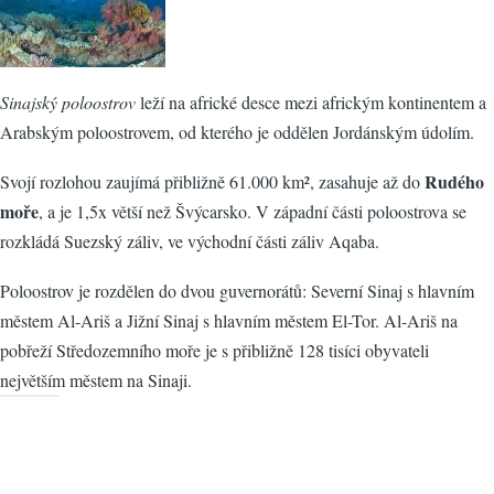
Sinajský poloostrov
leží na africké desce mezi africkým kontinentem a
Arabským poloostrovem, od kterého je oddělen Jordánským údolím.
Rudého
Svojí rozlohou zaujímá přibližně 61.000 km², zasahuje až do
moře
, a je 1,5x větší než Švýcarsko. V západní části poloostrova se
rozkládá Suezský záliv, ve východní části záliv Aqaba.
Poloostrov je rozdělen do dvou guvernorátů: Severní Sinaj s hlavním
městem Al-Ariš a Jižní Sinaj s hlavním městem El-Tor. Al-Ariš na
pobřeží Středozemního moře je s přibližně 128 tisíci obyvateli
největším městem na Sinaji.