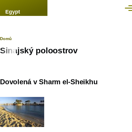
Přejít k hlavnímu obsahu
Men
Egypt
Drobečková
Domů
Sinajský poloostrov
navigace
Dovolená v Sharm el-Sheikhu