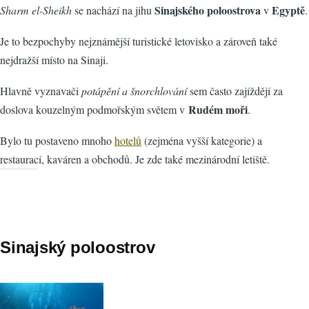
Sinajského poloostrova
Egyptě
Sharm el-Sheikh
se nachází na jihu
v
.
Je to bezpochyby nejznámější turistické letovisko a zároveň také
nejdražší místo na Sinaji.
Hlavně vyznavači
potápění a šnorchlování
sem často zajíždějí za
Rudém moři
doslova kouzelným podmořským světem v
.
Bylo tu postaveno mnoho
hotelů
(zejména vyšší kategorie) a
restaurací, kaváren a obchodů. Je zde také mezinárodní letiště.
Sinajský poloostrov