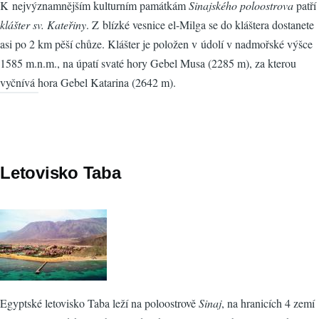
K nejvýznamnějším kulturním památkám
Sinajského poloostrova
patří
klášter sv. Kateřiny
. Z blízké vesnice el-Milga se do kláštera dostanete
asi po 2 km pěší chůze. Klášter je položen v údolí v nadmořské výšce
1585 m.n.m., na úpatí svaté hory Gebel Musa (2285 m), za kterou
vyčnívá hora Gebel Katarina (2642 m).
Letovisko Taba
Egyptské letovisko Taba leží na poloostrově
Sinaj
, na hranicích 4 zemí