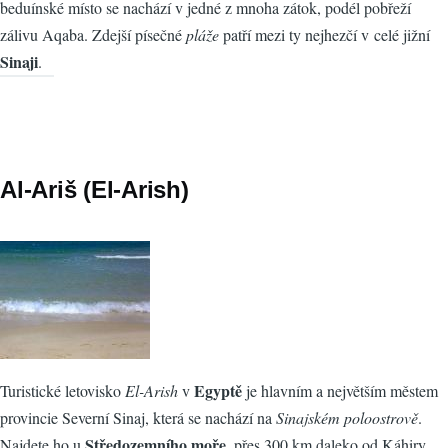
beduínské místo se nachází v jedné z mnoha zátok, podél pobřeží
zálivu Aqaba. Zdejší písečné
pláže
patří mezi ty nejhezčí v celé jižní
Sinaji
.
Al-Ariš (El-Arish)
Egyptě
Turistické letovisko
El-Arish
v
je hlavním a největším městem
provincie Severní Sinaj, která se nachází na
Sinajském poloostrově
.
Středozemního moře
Najdete ho u
, přes 300 km daleko od Káhiry