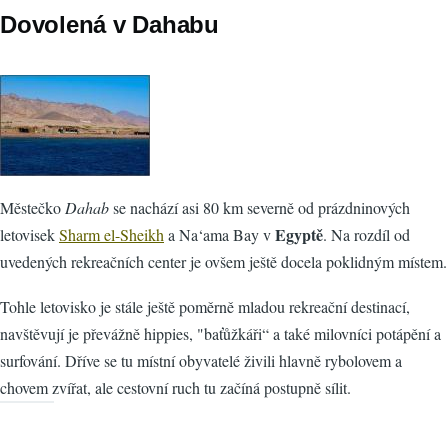
Dovolená v Dahabu
Městečko
Dahab
se nachází asi 80 km severně od prázdninových
Egyptě
letovisek
Sharm el-Sheikh
a Na‘ama Bay v
. Na rozdíl od
uvedených rekreačních center je ovšem ještě docela poklidným místem.
Tohle letovisko je stále ještě poměrně mladou rekreační destinací,
navštěvují je převážně hippies, "baťůžkáři“ a také milovníci potápění a
surfování. Dříve se tu místní obyvatelé živili hlavně rybolovem a
chovem zvířat, ale cestovní ruch tu začíná postupně sílit.