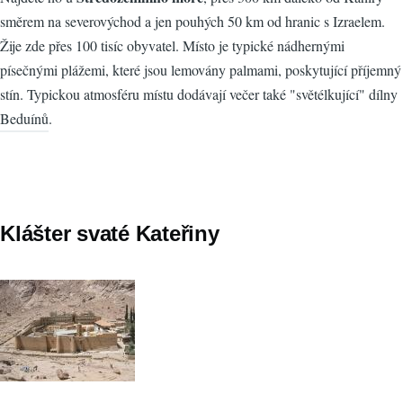
směrem na severovýchod a jen pouhých 50 km od hranic s Izraelem.
Žije zde přes 100 tisíc obyvatel. Místo je typické nádhernými
písečnými plážemi, které jsou lemovány palmami, poskytující příjemný
stín. Typickou atmosféru místu dodávají večer také "světélkující" dílny
Beduínů.
Klášter svaté Kateřiny