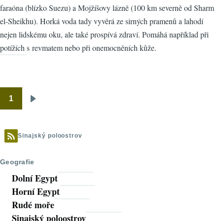
faraóna (blízko Suezu) a Mojžíšovy lázně (100 km severně od Sharm
el-Sheikhu). Horká voda tady vyvěrá ze sirných pramenů a lahodí
nejen lidskému oku, ale také prospívá zdraví. Pomáhá například při
potížích s revmatem nebo při onemocněních kůže.
1
Pagination
Následující
stránka
Sinajský poloostrov
Geografie
Dolní Egypt
Horní Egypt
Rudé moře
Sinajský poloostrov