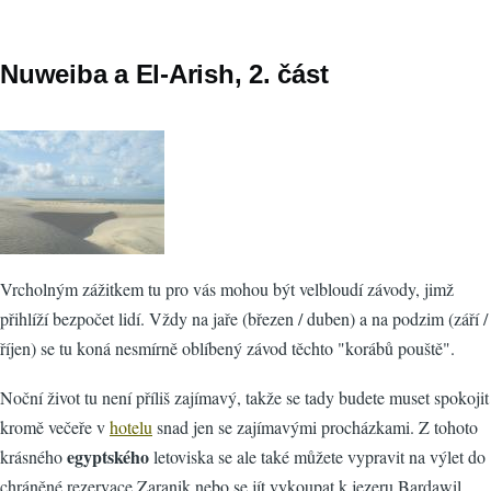
Nuweiba a El-Arish, 2. část
Vrcholným zážitkem tu pro vás mohou být velbloudí závody, jimž
přihlíží bezpočet lidí. Vždy na jaře (březen / duben) a na podzim (září /
říjen) se tu koná nesmírně oblíbený závod těchto "korábů pouště".
Noční život tu není příliš zajímavý, takže se tady budete muset spokojit
kromě večeře v
hotelu
snad jen se zajímavými procházkami. Z tohoto
egyptského
krásného
letoviska se ale také můžete vypravit na výlet do
chráněné rezervace Zaranik nebo se jít vykoupat k jezeru Bardawil.