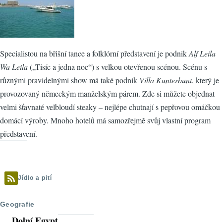
Specialistou na břišní tance a folklórní představení je podnik
Alf Leila
Wa Leila
(„Tisíc a jedna noc“) s velkou otevřenou scénou. Scénu s
různými pravidelnými show má také podnik
Villa Kunterbunt
, který je
provozovaný německým manželským párem. Zde si můžete objednat
velmi šťavnaté velbloudí steaky – nejlépe chutnají s pepřovou omáčkou
domácí výroby. Mnoho hotelů má samozřejmě svůj vlastní program
představení.
Jídlo a pití
Geografie
Dolní Egypt