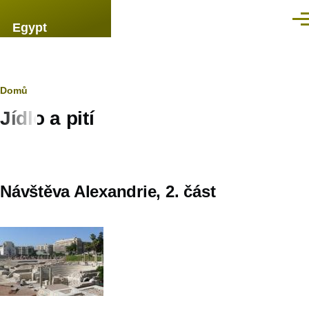
Přejít k hlavnímu obsahu
Men
Egypt
Drobečková
Domů
Jídlo a pití
navigace
Návštěva Alexandrie, 2. část