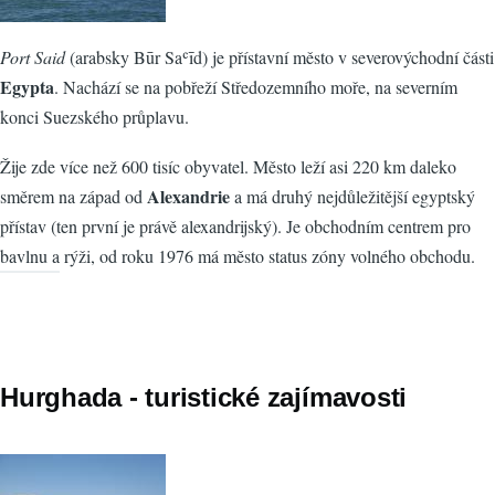
Port Said
(arabsky Būr Saʿīd) je přístavní město v severovýchodní části
Egypta
. Nachází se na pobřeží Středozemního moře, na severním
konci Suezského průplavu.
Žije zde více než 600 tisíc obyvatel. Město leží asi 220 km daleko
Alexandrie
směrem na západ od
a má druhý nejdůležitější egyptský
přístav (ten první je právě alexandrijský). Je obchodním centrem pro
bavlnu a rýži, od roku 1976 má město status zóny volného obchodu.
Hurghada - turistické zajímavosti