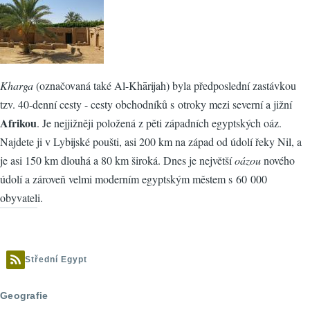
Kharga
(označovaná také Al-Khārijah) byla předposlední zastávkou
tzv. 40-denní cesty - cesty obchodníků s otroky mezi severní a jižní
Afrikou
. Je nejjižněji položená z pěti západních egyptských oáz.
Najdete ji v Lybijské poušti, asi 200 km na západ od údolí řeky Nil, a
je asi 150 km dlouhá a 80 km široká. Dnes je největší
oázou
nového
údolí a zároveň velmi moderním egyptským městem s 60 000
obyvateli.
Střední Egypt
Geografie