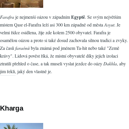
Egyptě
Farafra
je nejmenší oázou v západním
. Se svým největším
místem Qasr el-Farafra leží asi 300 km západně od města
Asyut
. Je
velmi řídce osídlena, žije zde kolem 2500 obyvatel. Farafra je
osamělou oázou a proto si také dosud zachovala silnou tradici a zvyky.
Za časů
faraónů
byla známá pod jménem Ta-hit nebo také "Země
krávy". Lidová pověst říká, že místní obyvatelé díky jejich izolaci
ztratili přehled o čase, a tak museli vyslat jezdce do oázy
Dakhla
, aby
jim řekli, jaký den vlastně je.
Kharga