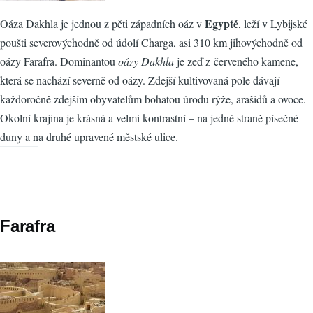
Egyptě
Oáza Dakhla je jednou z pěti západních oáz v
, leží v Lybijské
poušti severovýchodně od údolí Charga, asi 310 km jihovýchodně od
oázy Farafra. Dominantou
oázy Dakhla
je zeď z červeného kamene,
která se nachází severně od oázy. Zdejší kultivovaná pole dávají
každoročně zdejším obyvatelům bohatou úrodu rýže, arašídů a ovoce.
Okolní krajina je krásná a velmi kontrastní – na jedné straně písečné
duny a na druhé upravené městské ulice.
Farafra