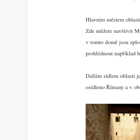
Hlavním městem oblast
Zde můžete navštívit Mu
v tomto domě jsou zploš
prohlédnout například h
Dalším sídlem oblasti j
osídleno Římany a v obd