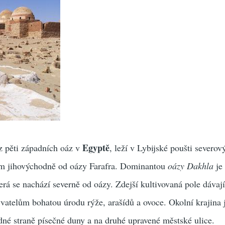
Egyptě
z pěti západních oáz v
, leží v Lybijské poušti severo
km jihovýchodně od oázy Farafra. Dominantou
oázy Dakhla
je
rá se nachází severně od oázy. Zdejší kultivovaná pole dávaj
atelům bohatou úrodu rýže, arašídů a ovoce. Okolní krajina 
edné straně písečné duny a na druhé upravené městské ulice.