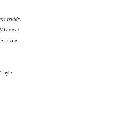
ké triády
.
Místnosti
e si zde
ě bylo