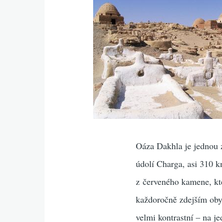
Oáza Dakhla je jednou 
údolí Charga, asi 310 
z červeného kamene, kte
každoročně zdejším obyv
velmi kontrastní – na j