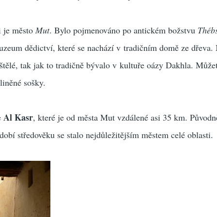
i je město
Mut
. Bylo pojmenováno po antickém božstvu
Thébs
zeum dědictví, které se nachází v tradičním domě ze dřeva. 
tělé, tak jak to tradičně bývalo v kultuře oázy Dakhla. Můžet
liněné sošky.
Al Kasr
e
, které je od města Mut vzdálené asi 35 km. Původn
obí středověku se stalo nejdůležitějším městem celé oblasti.