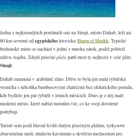
Jedna z nejkrásnějších pouštních oáz na Sinaji, město Dahab, leží asi
egyptského
80 km severně od
letoviska
Sharm el Sheikh
. Typické
beduínské místo se nachází v jedné z mnoha zátok, podél pobřeží
zálivu Aqaba. Zdejší písečné
pláže
patří mezi ty nejhezčí v celé jižní
Sinaji
.
Dahab znamená v arabštině zlato. Dříve to byla jen malá rybářská
vesnička s několika bambusovými chatrčemi bez elektrického porudu,
kde bydlelo jen pár rybářů v letních měsících. Dnes je z něj malé
moderní město, které nabízí turistům vše, co ke svojí dovolené
potřebují.
Turisté sem jezdí hlavně kvůli zlatým písečným plážím, tyrkysově
zbarvenému moři, útulným kavárnám a skvělým možnostem pro