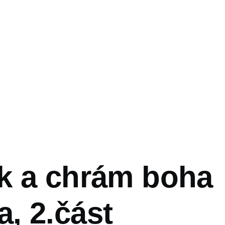
vá
k a chrám boha
, 2.část