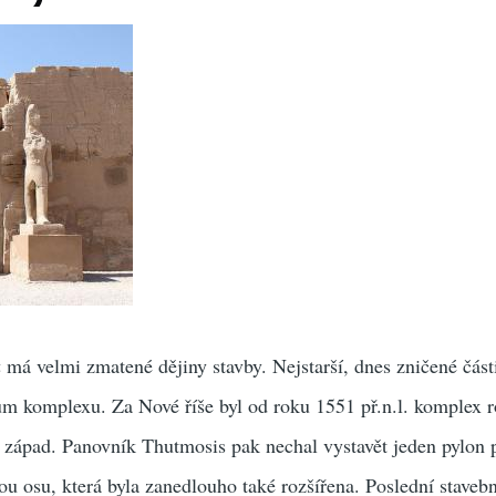
u
má velmi zmatené dějiny stavby. Nejstarší, dnes zničené část
rum komplexu. Za Nové říše byl od roku 1551 př.n.l. komplex r
a západ. Panovník Thutmosis pak nechal vystavět jeden pylon 
vou osu, která byla zanedlouho také rozšířena. Poslední staveb