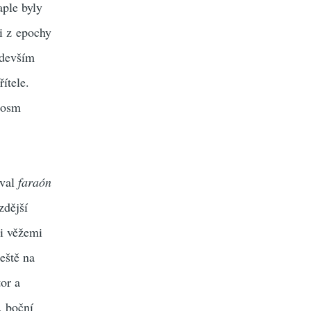
aple byly
i z epochy
edevším
ítele.
e osm
oval
faraón
zdější
mi věžemi
eště na
or a
, boční