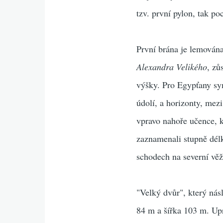
tzv. první pylon, tak p
První brána je lemován
Alexandra Velikého
, zů
výšky. Pro Egypťany sym
údolí, a horizonty, mez
vpravo nahoře učence, k
zaznamenali stupně dél
schodech na severní vě
"Velký dvůr", který nás
84 m a šířka 103 m. Upr