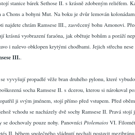
tojí stanice bárek Sethose II. s krásně zdobeným reliéfem. K
a Chons a bohyni Mut. Na boku je dvůr lemován kolonádam
roti najdete chrám Ramsese III., zasvěcený bohu Amonovi. Př
ují krásná vyobrazení faraóna, jak obětuje bohům a poráží nepř
ravo i nalevo obklopen krytými chodbami. Jejich střechu nes
sese III.
.
 se vyvyšují propadlé věže bran druhého pylonu, které vybud
 poškozená socha Ramsese II. s dcerou, kterou si nárokoval po
aopatřil ji svým jménem, stojí přímo před vstupem. Před obě
 jehož vchodu se nacházely dvě sochy Ramsese II. Pravá stojí j
hy se dochovaly pouze nohy. Panovníci
Ptolemaios
VI. Filomét
tés II. během společného vládnutí nechali postavit mezibránu