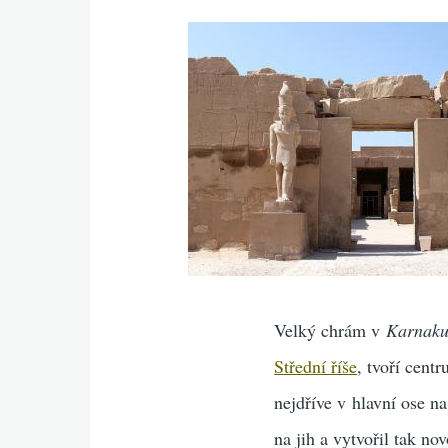
Velký chrám v
Karnak
Střední říše
, tvoří cent
nejdříve v hlavní ose n
na jih a vytvořil tak no