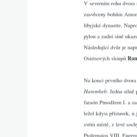
V severním rohu dvora s
zasvěceny bohům Amon 
libyjské dynastie. Nap
pylon a zadní síně ukaz
Následující dvůr je nap
Ram
Osirisových sloupů
Na konci prvního dvora
Haremheb
. Jedna silně
faraón Pinodžem I. a z
ležel kdysi přístavek, u
svém místě, z levé soc
Ptolemaios VIII. Euerge