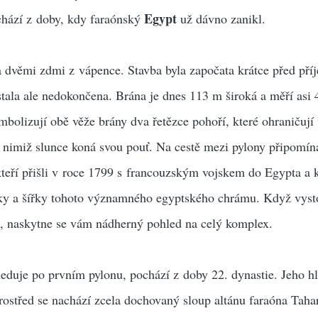
Egypt
ochází z doby, kdy faraónský
už dávno zanikl.
a dvěmi zdmi z vápence. Stavba byla započata krátce před pří
stala ale nedokončena. Brána je dnes 113 m široká a měří asi
bolizují obě věže brány dva řetězce pohoří, které ohraničují
i nimiž slunce koná svou pouť. Na cestě mezi pylony připomín
teří přišli v roce 1799 s francouzským vojskem do Egypta a k
ky a šířky tohoto významného egyptského chrámu. Když vyst
ž, naskytne se vám nádherný pohled na celý komplex.
leduje po prvním pylonu, pochází z doby 22. dynastie. Jeho h
ostřed se nachází zcela dochovaný sloup altánu faraóna Taha