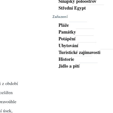
Sinajský poloostrov
Střední Egypt
Zařazení
Pláže
Památky
Potápění
Ubytování
Turistické zajímavosti
Historie
Jídlo a pití
i z období
ozšířen
pravoúhle
ní úsek,