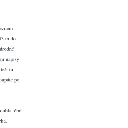
jezdem
 43 m do
 úrodné
ají nápisy
teří tu
oupáte po
loubka činí
rka.