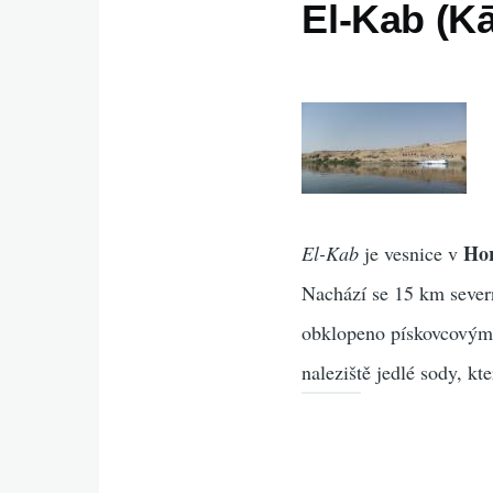
El-Kab (K
Ho
El-Kab
je vesnice v
Nachází se 15 km sever
obklopeno pískovcovými
naleziště jedlé sody, k