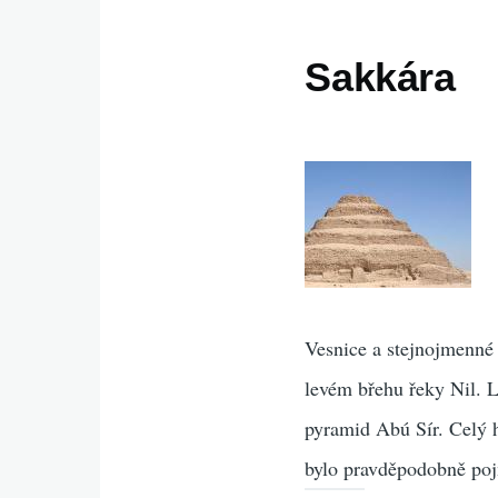
Sakkára
Vesnice a stejnojmenné
levém břehu řeky Nil. L
pyramid Abú Sír. Celý h
bylo pravděpodobně po