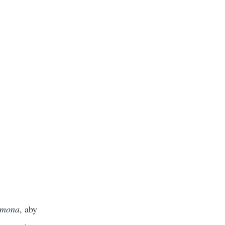
Amona
, aby