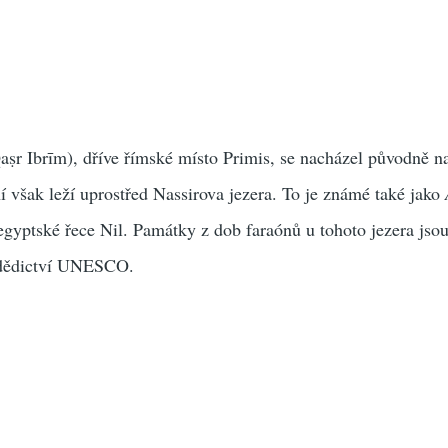
ṣr Ibrīm), dříve římské místo Primis, se nacházel původně n
 však leží uprostřed Nassirova jezera. To je známé také jako
a egyptské řece Nil. Památky z dob faraónů u tohoto jezera jso
 dědictví UNESCO.