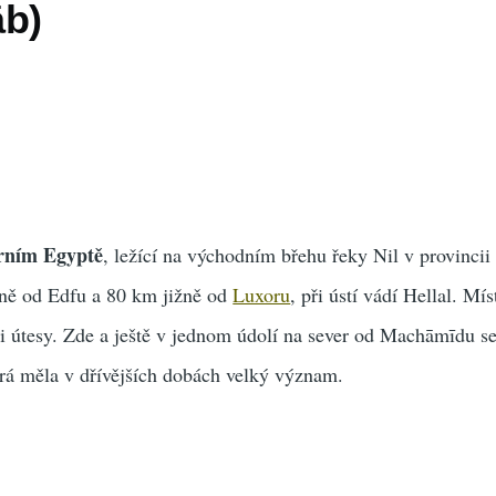
āb)
rním Egyptě
, ležící na východním břehu řeky Nil v provincii
ně od Edfu a 80 km jižně od
Luxoru
, při ústí vádí Hellal. Mís
 útesy. Zde a ještě v jednom údolí na sever od Machāmīdu se
terá měla v dřívějších dobách velký význam.