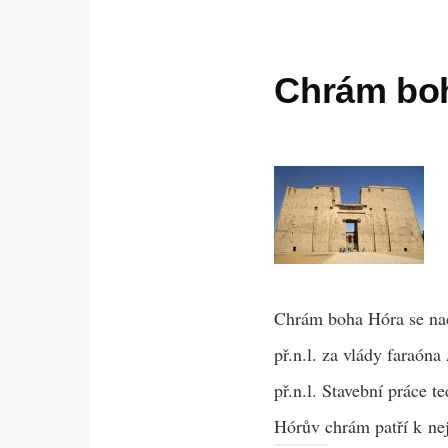
Chrám boh
Chrám boha Hóra se na
př.n.l. za vlády faraóna
př.n.l. Stavební práce t
Hórův chrám patří k n