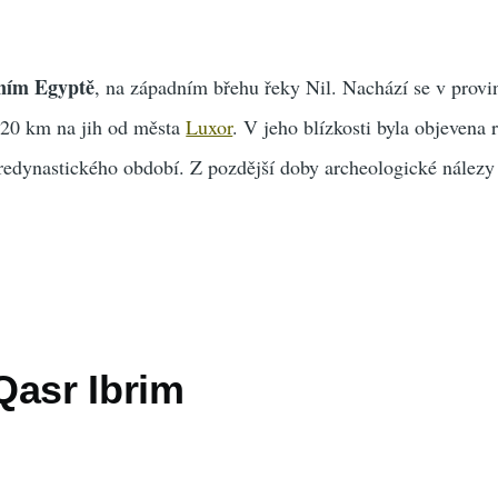
ním Egyptě
, na západním břehu řeky Nil. Nachází se v provi
i 20 km na jih od města
Luxor
. V jeho blízkosti byla objevena 
 predynastického období. Z pozdější doby archeologické nálezy
Qasr Ibrim