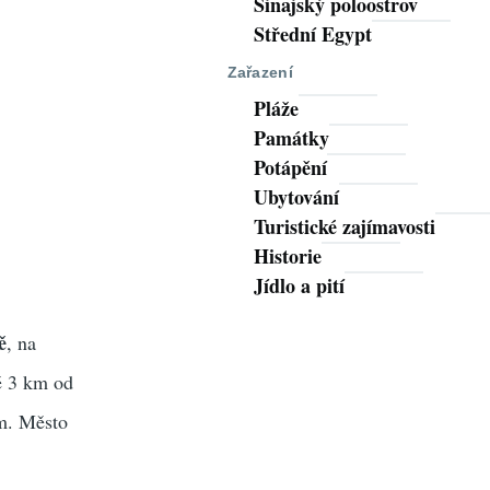
Sinajský poloostrov
Střední Egypt
Zařazení
Pláže
Památky
Potápění
Ubytování
Turistické zajímavosti
Historie
Jídlo a pití
ě
, na
ě 3 km od
km. Město