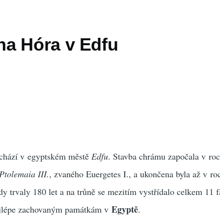
a Hóra v Edfu
chází v egyptském městě
Edfu
. Stavba chrámu započala v ro
Ptolemaia III.
, zvaného Euergetes I., a ukončena byla až v ro
edy trvaly 180 let a na trůně se mezitím vystřídalo celkem 11 
Egyptě
ejlépe zachovaným památkám v
.