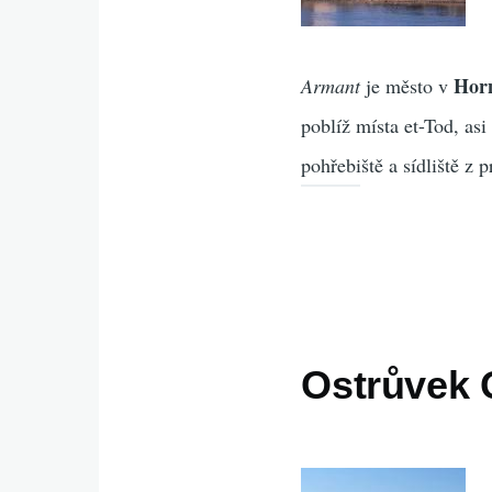
Hor
Armant
je město v
poblíž místa et-Tod, as
pohřebiště a sídliště z
Ostrůvek 