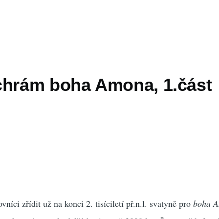
chrám boha Amona, 1.část
níci zřídit už na konci 2. tisíciletí př.n.l. svatyně pro
boha 