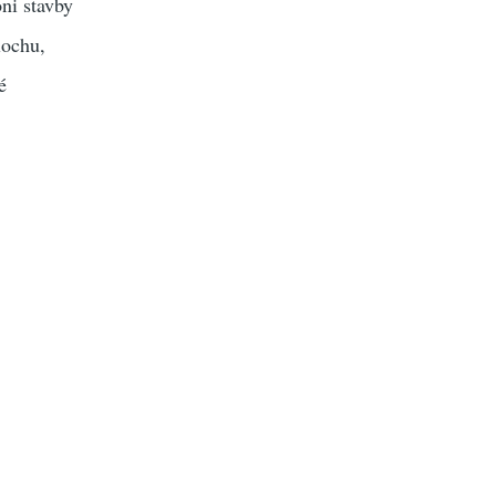
óni stavby
lochu,
é