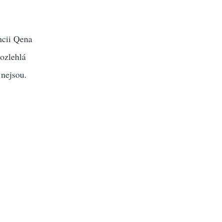
ncii Qena
rozlehlá
 nejsou.