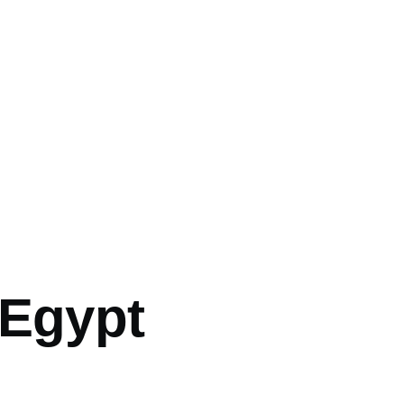
vá
 Egypt