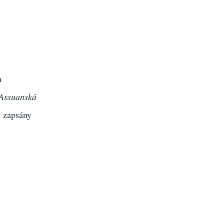
a
Assuanská
u zapsány