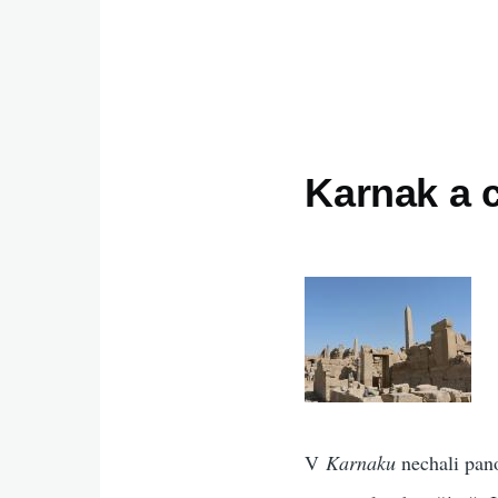
Karnak a 
V
Karnaku
nechali panov