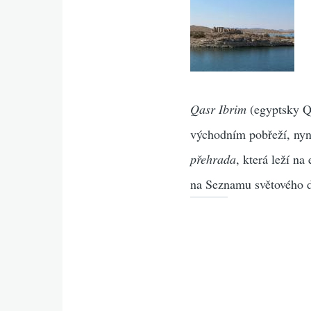
Qasr Ibrim
(egyptsky Qa
východním pobřeží, nyní
přehrada
, která leží n
na Seznamu světového