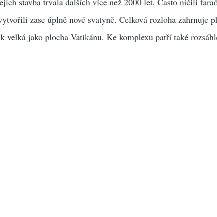
 Jejich stavba trvala dalších více než 2000 let. Často ničili fara
ytvořili zase úplně nové svatyně. Celková rozloha zahrnuje p
tak velká jako plocha Vatikánu. Ke komplexu patří také rozsáhl