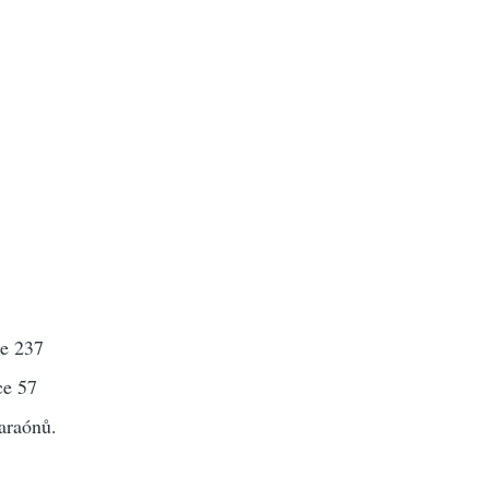
ce 237
ce 57
faraónů.