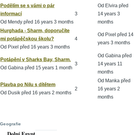
Normální
Podělím se s vámi o pár
Od
Elvira
před
téma
informací
3
14 years 3
Od
Mendy
před 16 years 3 months
months
Normální
Hurghada - Sharm, doporučíte
Od
Pixel
před 14
téma
mi potápěčskou školu?
4
years 3 months
Od
Pixel
před 16 years 3 months
Od
Gabina
před
Normální
Potápění v Sharks Bay, Sharm.
3
14 years 11
téma
Od
Gabina
před 15 years 1 month
months
Od
Manka
před
Normální
Plavba po Nilu s dítětem
2
16 years 2
téma
Od
Dusik
před 16 years 2 months
months
Geografie
Dolní Egypt