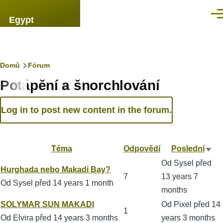
Přejít k hlavnímu obsahu
Men
Egypt
Drobečková
Domů
Fórum
Potápění a šnorchlování
navigace
Log in to post new content in the forum.
Téma
Odpovědí
Poslední
Seř
Od
Sysel
před
vze
Normální
Hurghada nebo Makadi Bay?
7
13 years 7
téma
Od
Sysel
před 14 years 1 month
months
Normální
SOLYMAR SUN MAKADI
Od
Pixel
před 14
1
téma
Od
Elvira
před 14 years 3 months
years 3 months