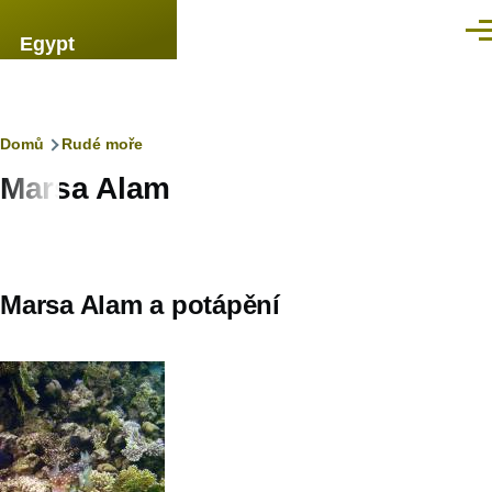
Přejít k hlavnímu obsahu
Men
Egypt
Drobečková
Domů
Rudé moře
Marsa Alam
navigace
Marsa Alam a potápění