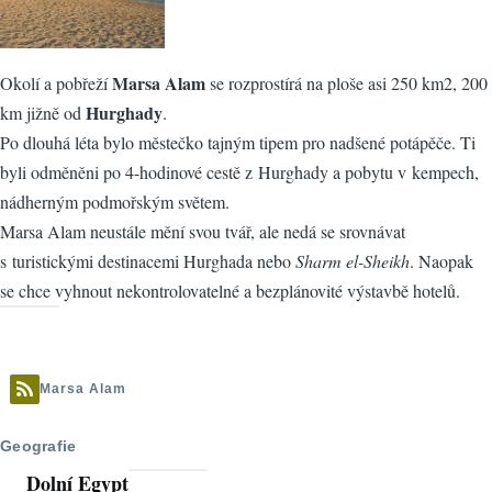
Marsa Alam
Okolí a pobřeží
se rozprostírá na ploše asi 250 km2, 200
Hurghady
km jižně od
.
Po dlouhá léta bylo městečko tajným tipem pro nadšené potápěče. Ti
byli odměněni po 4-hodinové cestě z Hurghady a pobytu v kempech,
nádherným podmořským světem.
Marsa Alam neustále mění svou tvář, ale nedá se srovnávat
s turistickými destinacemi Hurghada nebo
Sharm el-Sheikh
. Naopak
se chce vyhnout nekontrolovatelné a bezplánovité výstavbě hotelů.
Marsa Alam
Geografie
Dolní Egypt