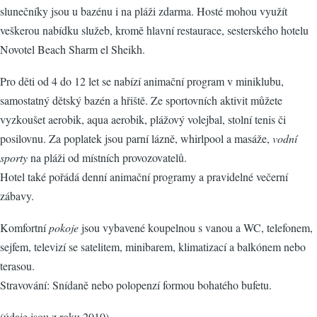
slunečníky jsou u bazénu i na pláži zdarma. Hosté mohou využít
veškerou nabídku služeb, kromě hlavní restaurace, sesterského hotelu
Novotel Beach Sharm el Sheikh.
Pro děti od 4 do 12 let se nabízí animační program v miniklubu,
samostatný dětský bazén a hřiště. Ze sportovních aktivit můžete
vyzkoušet aerobik, aqua aerobik, plážový volejbal, stolní tenis či
posilovnu. Za poplatek jsou parní lázně, whirlpool a masáže,
vodní
sporty
na pláži od místních provozovatelů.
Hotel také pořádá denní animační programy a pravidelné večerní
zábavy.
Komfortní
pokoje
jsou vybavené koupelnou s vanou a WC, telefonem,
sejfem, televizí se satelitem, minibarem, klimatizací a balkónem nebo
terasou.
Stravování: Snídaně nebo polopenzí formou bohatého bufetu.
(údaje jsou z roku 2010)