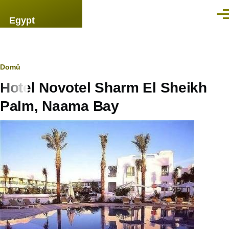
Přejít k hlavnímu obsahu
Men
Egypt
Drobečková
Domů
Hotel Novotel Sharm El Sheikh
navigace
Palm, Naama Bay