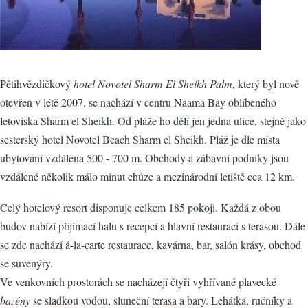
Pětihvězdičkový
hotel Novotel Sharm El Sheikh Palm
, který byl nově
otevřen v létě 2007, se nachází v centru Naama Bay oblíbeného
letoviska Sharm el Sheikh. Od pláže ho dělí jen jedna ulice, stejně jako
sesterský hotel Novotel Beach Sharm el Sheikh. Pláž je dle místa
ubytování vzdálena 500 - 700 m. Obchody a zábavní podniky jsou
vzdálené několik málo minut chůze a mezinárodní letiště cca 12 km.
Celý hotelový resort disponuje celkem 185 pokoji. Každá z obou
budov nabízí přijímací halu s recepcí a hlavní restauraci s terasou. Dále
se zde nachází á-la-carte restaurace, kavárna, bar, salón krásy, obchod
se suvenýry.
Ve venkovních prostorách se nacházejí čtyři vyhřívané plavecké
bazény
se sladkou vodou, sluneční terasa a bary. Lehátka, ručníky a