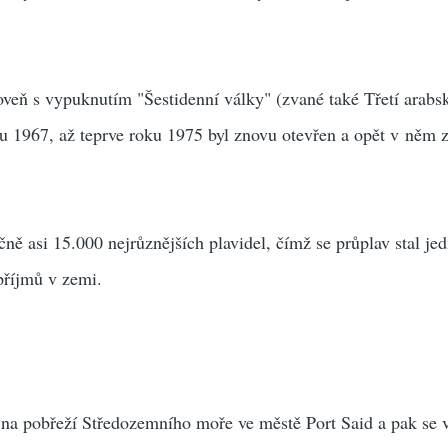
oveň s vypuknutím "Šestidenní války" (zvané také Třetí arabs
nu 1967, až teprve roku 1975 byl znovu otevřen a opět v něm 
ně asi 15.000 nejrůznějších plavidel, čímž se průplav stal je
 příjmů v zemi.
 na pobřeží Středozemního moře ve městě Port Said a pak se v