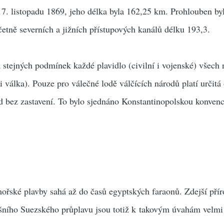
17. listopadu 1869, jeho délka byla 162,25 km. Prohlouben by
etně severních a jižních přístupových kanálů délku 193,3.
stejných podmínek každé plavidlo (civilní i vojenské) všech 
i válka). Pouze pro válečné lodě válčících národů platí určit
zd bez zastavení. To bylo sjednáno Konstantinopolskou konvenc
ořské plavby sahá až do časů egyptských faraonů. Zdejší přír
šního Suezského průplavu jsou totiž k takovým úvahám velmi