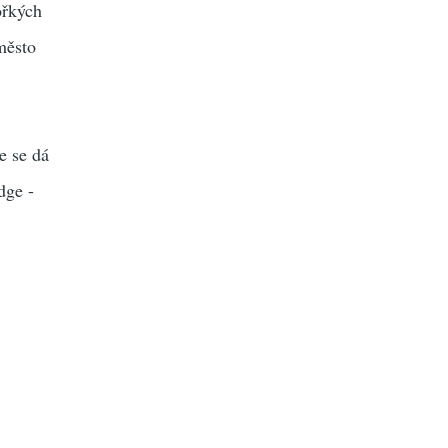
ořkých
město
e se dá
dge -