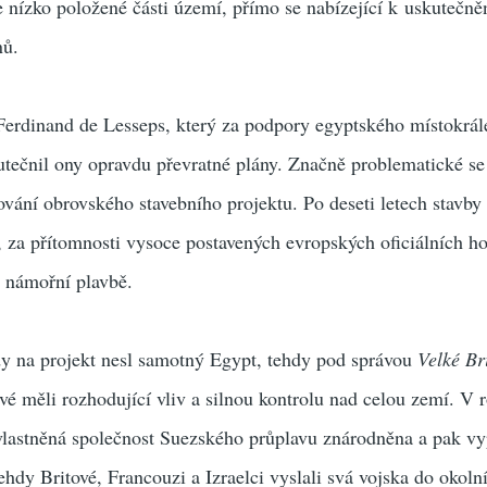
e nízko položené části území, přímo se nabízející k uskutečně
nů.
 Ferdinand de Lesseps, který za podpory egyptského místokrál
čnil ony opravdu převratné plány. Značně problematické se
vání obrovského stavebního projektu. Po deseti letech stavby
 za přítomnosti vysoce postavených evropských oficiálních ho
l námořní plavbě.
dy na projekt nesl samotný Egypt, tehdy pod správou
Velké Br
vé měli rozhodující vliv a silnou kontrolu nad celou zemí. V 
vlastněná společnost Suezského průplavu znárodněna a pak v
hdy Britové, Francouzi a Izraelci vyslali svá vojska do okoln