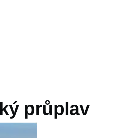
vá
ký průplav