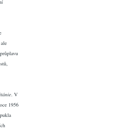
ní
e
 ale
 průplavu
stů,
itánie
. V
roce 1956
ypukla
ích