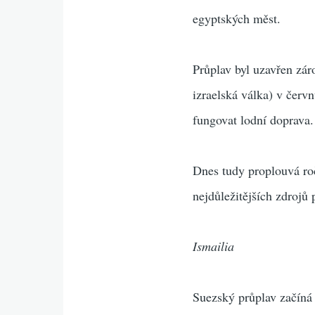
egyptských měst.
Průplav byl uzavřen zár
izraelská válka) v červ
fungovat lodní doprava.
Dnes tudy proplouvá roč
nejdůležitějších zdrojů
Ismailia
Suezský průplav začíná