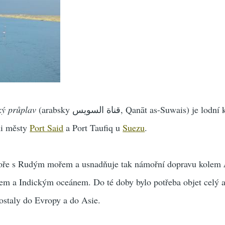
ký průplav
(arabsky ‎‏قناة السويس, Qanāt as-Suwais) je lo
mi městy
Port Said
a Port Taufiq u
Suezu
.
oře s Rudým mořem a usnadňuje tak námořní dopravu kolem
em a Indickým oceánem. Do té doby bylo potřeba objet celý a
dostaly do Evropy a do Asie.