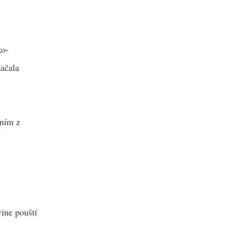
ko-
začala
dním z
ine pouští