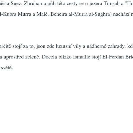
sta Suez. Zhruba na půli této cesty se u jezera Timsah a "H
 al-Kubra Murra a Malé, Beheira al-Murra al-Sughra) nachází 
čitě stojí za to, jsou zde luxusní vily a nádherné zahrady, kd
a uprostřed zeleně. Docela blízko Ismailie stojí El-Ferdan Bri
 světě.