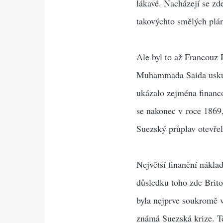
lákavé. Nacházejí se zd
takovýchto smělých plá
Ale byl to až Francouz
Muhammada Saida uskute
ukázalo zejména financo
se nakonec v roce 1869,
Suezský průplav otevře
Největší finanční nákla
důsledku toho zde Brito
byla nejprve soukromě 
známá Suezská krize. Te