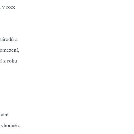
l v roce
národů a
á omezení,
í z roku
odní
 vhodné a