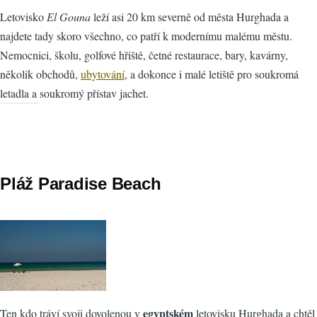
Letovisko
El Gouna
leží asi 20 km severně od města Hurghada a
najdete tady skoro všechno, co patří k modernímu malému městu.
Nemocnici, školu, golfové hřiště, četné restaurace, bary, kavárny,
několik obchodů,
ubytování
, a dokonce i malé letiště pro soukromá
letadla a soukromý přístav jachet.
Pláž Paradise Beach
egyptském
Ten kdo tráví svoji dovolenou v
letovisku Hurghada a chtěl