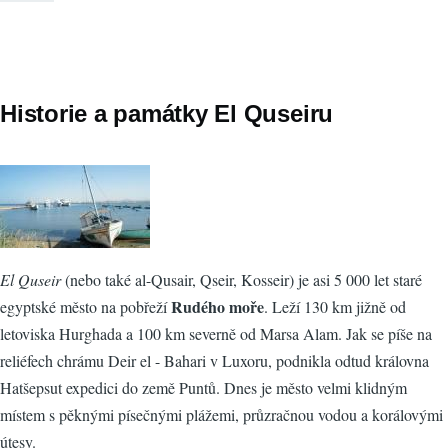
Historie a památky El Quseiru
El Quseir
(nebo také al-Qusair, Qseir, Kosseir) je asi 5 000 let staré
Rudého moře
egyptské město na pobřeží
. Leží 130 km jižně od
letoviska Hurghada a 100 km severně od Marsa Alam. Jak se píše na
reliéfech chrámu Deir el - Bahari v Luxoru, podnikla odtud královna
Hatšepsut expedici do země Puntů. Dnes je město velmi klidným
místem s pěknými písečnými plážemi, průzračnou vodou a korálovými
útesy.