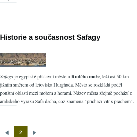
Historie a současnost Safagy
Rudého moře
Safaga
je egyptské přístavní město u
, leží asi 50 km
jižním směrem od letoviska Hurghada. Město se rozkládá podél
pouštní oblasti mezi mořem a horami. Název města zřejmě pochází z
arabského výrazu Safā dschā, což znamená "přichází vítr s prachem".
2
Pagination
Předchozí
Následující