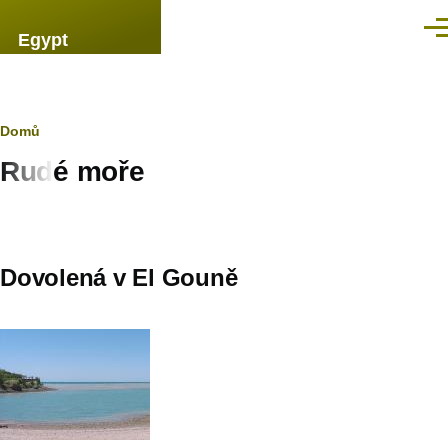
Přejít k hlavnímu obsahu
Men
Egypt
Drobečková
Domů
Rudé moře
navigace
Dovolená v El Gouně