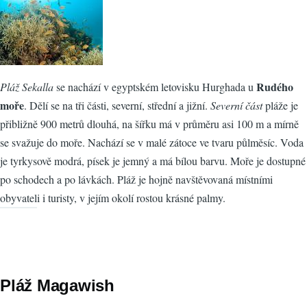
Rudého
Pláž Sekalla
se nachází v egyptském letovisku Hurghada u
moře
. Dělí se na tři části, severní, střední a jižní.
Severní část
pláže je
přibližně 900 metrů dlouhá, na šířku má v průměru asi 100 m a mírně
se svažuje do moře. Nachází se v malé zátoce ve tvaru půlměsíc. Voda
je tyrkysově modrá, písek je jemný a má bílou barvu. Moře je dostupné
po schodech a po lávkách. Pláž je hojně navštěvovaná místními
obyvateli i turisty, v jejím okolí rostou krásné palmy.
Pláž Magawish