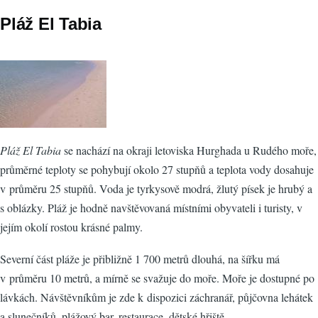
Pláž El Tabia
Pláž El Tabia
se nachází na okraji letoviska Hurghada u Rudého moře,
průměrné teploty se pohybují okolo 27 stupňů a teplota vody dosahuje
v průměru 25 stupňů. Voda je tyrkysově modrá, žlutý písek je hrubý a
s oblázky. Pláž je hodně navštěvovaná místními obyvateli i turisty, v
jejím okolí rostou krásné palmy.
Severní část pláže je přibližně 1 700 metrů dlouhá, na šířku má
v průměru 10 metrů, a mírně se svažuje do moře. Moře je dostupné po
lávkách. Návštěvníkům je zde k dispozici záchranář, půjčovna lehátek
a slunečníků, plážový bar, restaurace, dětské hřiště.