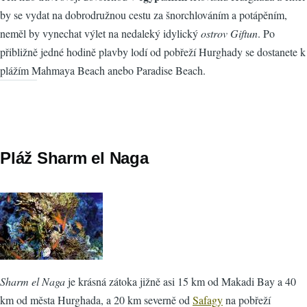
by se vydat na dobrodružnou cestu za šnorchlováním a potápěním,
neměl by vynechat výlet na nedaleký idylický
ostrov Giftun
. Po
přibližně jedné hodině plavby lodí od pobřeží Hurghady se dostanete k
plážím Mahmaya Beach anebo Paradise Beach.
Pláž Sharm el Naga
Sharm el Naga
je krásná zátoka jižně asi 15 km od Makadi Bay a 40
km od města Hurghada, a 20 km severně od
Safagy
na pobřeží