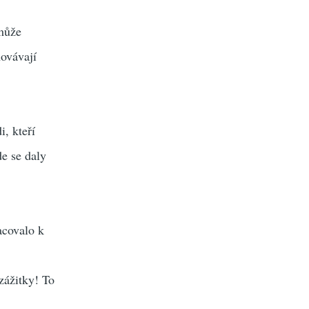
 může
hovávají
, kteří
de se daly
acovalo k
zážitky! To