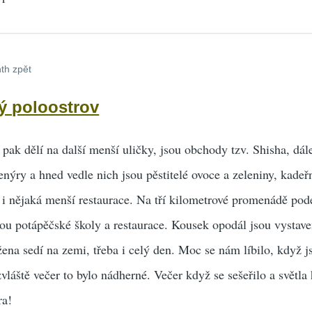
th zpět
ý poloostrov
e pak dělí na další menší uličky, jsou obchody tzv. Shisha, dál
ýry a hned vedle nich jsou pěstitelé ovoce a zeleniny, kadeřní
 i nějaká menší restaurace. Na tří kilometrové promenádě pod
jsou potápěčské školy a restaurace. Kousek opodál jsou vystav
ena sedí na zemi, třeba i celý den. Moc se nám líbilo, když 
láště večer to bylo nádherné. Večer když se sešeřilo a světla 
ra!