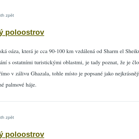
th zpět
ý poloostrov
ká oáza, která je cca 90-100 km vzdálená od Sharm el Sheiku
ní s ostatními turistickými oblastmi, je tady poznat, že je čl
římo v zálivu Ghazala, tohle místo je popsané jako nejkrásněj
né palmové háje.
th zpět
ý poloostrov