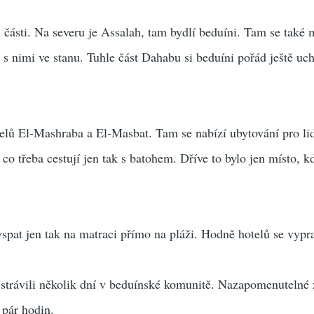
i části. Na severu je Assalah, tam bydlí beduíni. Tam se také
t s nimi ve stanu. Tuhle část Dahabu si beduíni pořád ještě uc
elů El-Mashraba a El-Masbat. Tam se nabízí ubytování pro lidi
 co třeba cestují jen tak s batohem. Dříve to bylo jen místo, k
yspat jen tak na matraci přímo na pláži. Hodně hotelů se vypr
 strávili několik dní v beduínské komunitě. Nazapomenutelné 
 pár hodin.