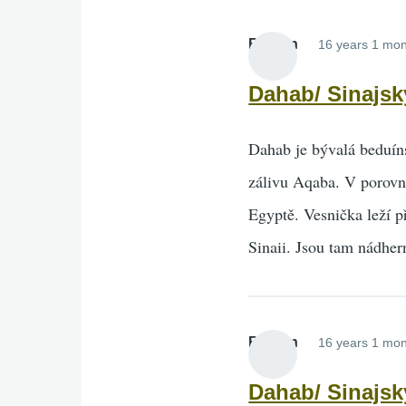
Roman
16 years 1 mon
Dahab/ Sinajsk
Dahab je bývalá beduíns
zálivu Aqaba. V porovná
Egyptě. Vesnička leží p
Sinaii. Jsou tam nádher
Roman
16 years 1 mon
Dahab/ Sinajsk