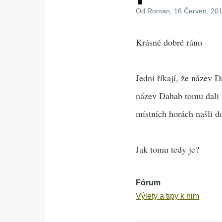
Od
Roman
, 16 Červen, 20
Krásné dobré ráno
Jedni říkají, že název D
název Dahab tomu dali b
místních horách našli do
Jak tomu tedy je?
Fórum
Výlety a tipy k nim