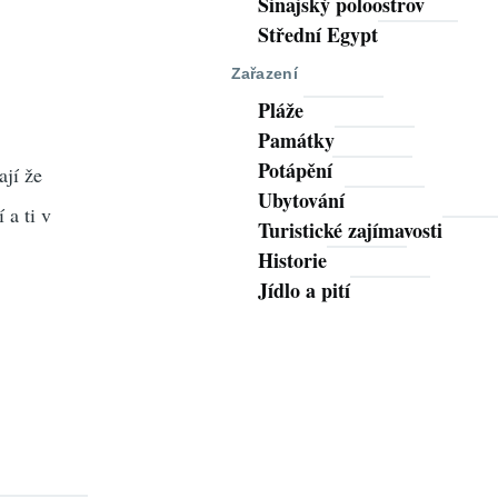
Sinajský poloostrov
Střední Egypt
Zařazení
Pláže
Památky
Potápění
ají že
Ubytování
 a ti v
Turistické zajímavosti
Historie
Jídlo a pití