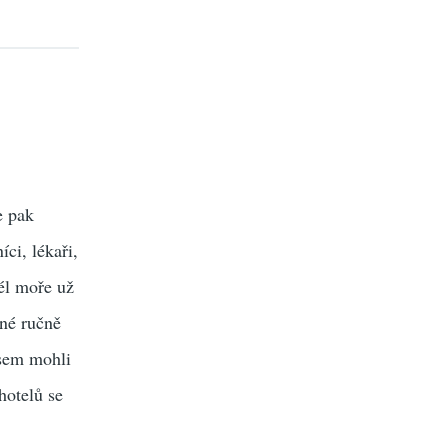
e pak
ci, lékaři,
él moře už
ené ručně
jsem mohli
hotelů se