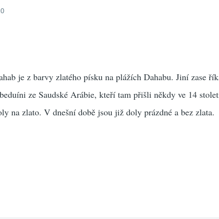
10
ahab je z barvy zlatého písku na plážích Dahabu. Jiní zase řík
eduíni ze Saudské Arábie, kteří tam přišli někdy ve 14 století
ly na zlato. V dnešní době jsou již doly prázdné a bez zlata.