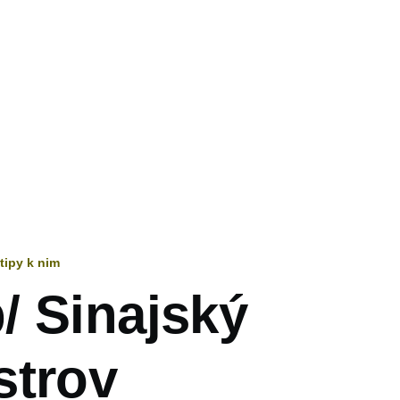
 tipy k nim
vá
/ Sinajský
strov