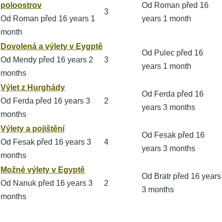
téma
poloostrov
Od
Roman
před 16
3
Od
Roman
před 16 years 1
years 1 month
month
Normální
Dovolená a výlety v Eygptě
Od
Pulec
před 16
téma
Od
Mendy
před 16 years 2
3
years 1 month
months
Normální
Výlet z Hurghády
Od
Ferda
před 16
téma
Od
Ferda
před 16 years 3
2
years 3 months
months
Normální
Výlety a pojištění
Od
Fesak
před 16
téma
Od
Fesak
před 16 years 3
4
years 3 months
months
Normální
Možné výlety v Egyptě
Od
Bratr
před 16 years
téma
Od
Nanuk
před 16 years 3
2
3 months
months