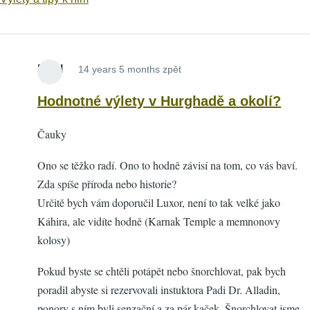
Pixel
14 years 5 months zpět
Hodnotné výlety v Hurghadě a okolí?
Čauky
Ono se těžko radí. Ono to hodně závisí na tom, co vás baví.
Zda spíše příroda nebo historie?
Určitě bych vám doporučil Luxor, není to tak velké jako
Káhira, ale vidíte hodně (Karnak Temple a memnonovy
kolosy)
Pokud byste se chtěli potápět nebo šnorchlovat, pak bych
poradil abyste si rezervovali instuktora Padi Dr. Alladin,
ponory s ním byli senzační a za pár kaček. Šnorchlovat jsme