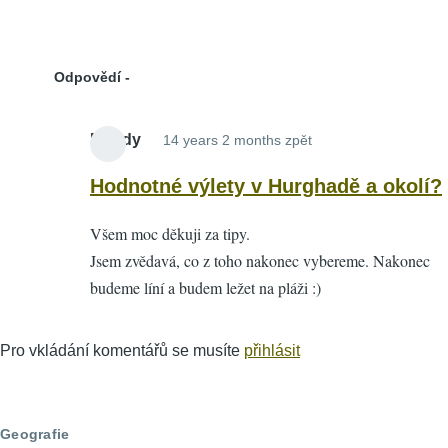
Odpovědí
Mendy
14 years 2 months zpět
In
reply
Hodnotné výlety v Hurghadě a okolí?
to
Všem moc děkuji za tipy.
Hodnotné
Jsem zvědavá, co z toho nakonec vybereme. Nakonec
výlety
budeme líní a budem ležet na pláži :)
v
Hurghadě
a
Pro vkládání komentářů se musíte
přihlásit
okolí?
by
Rambo
Geografie