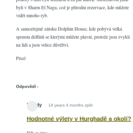
byli v Sharm El Naga, což je přírodní rezervace, kde můžete
vidět mnoho ryb.
A samozřejmě zátoku Dolphin House, kde pobývá velká
spousta delfínů se kterými můžete plavat, protože jsou zvyklí
na lidi a jsou velice důvěřiví.
Pixel
Odpovědí
Mendy
14 years 4 months zpět
In
reply
Hodnotné výlety v Hurghadě a okolí?
to
Dík za tipy.