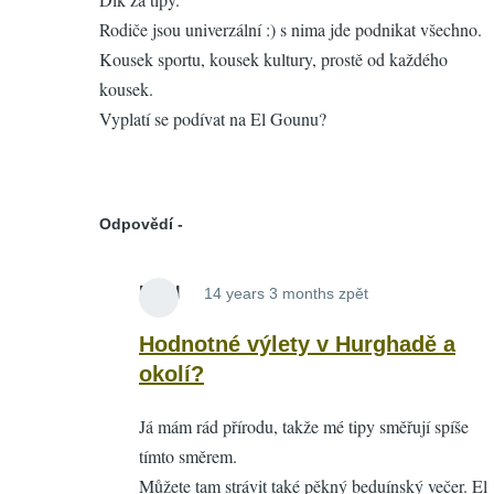
Hodnotné
Rodiče jsou univerzální :) s nima jde podnikat všechno.
výlety
Kousek sportu, kousek kultury, prostě od každého
v
kousek.
Hurghadě
Vyplatí se podívat na El Gounu?
a
okolí?
by
Pixel
Odpovědí
Pixel
14 years 3 months zpět
In
reply
Hodnotné výlety v Hurghadě a
to
okolí?
Hodnotné
Já mám rád přírodu, takže mé tipy směřují spíše
výlety
tímto směrem.
v
Můžete tam strávit také pěkný beduínský večer. El
Hurghadě