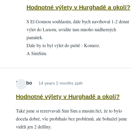
reply
Hodnotné výlety v Hurghadě a okolí?
to
S El Gounou souhlasím, dále bych navrhoval 1-2 denní
Hodnotné
výlet do Luxoru, uvidíte tam mnoho nádherných
výlety
památek.
v
Dále by to byl výlet do puště - Komerz.
Hurghadě
A SimSim.
a
okolí?
by
Stela
Rambo
14 years 2 months zpět
Hodnotné výlety v Hurghadě a okolí?
Také jsme si rezervavali Sim Sim a musím říct, že to bylo
docela dobré, vše probíhalo bez problémů, ale bohužel jsme
viděli jen 2 delfíny.