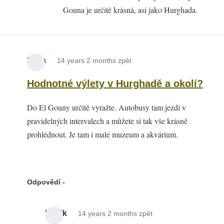
Gouna je určitě krásná, asi jako Hurghada.
a
okolí?
by
Mendy
Stela
14 years 2 months zpět
Hodnotné výlety v Hurghadě a okolí?
Do El Gouny určitě vyražte. Autobusy tam jezdí v
pravidelných intervalech a můžete si tak vše krásně
prohlédnout. Je tam i malé muzeum a akvárium.
Odpovědí
Dusik
14 years 2 months zpět
In