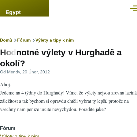
Přejít k hlavnímu obsahu
Men
Egypt
Drobečková
Domů
Fórum
Výlety a tipy k nim
Hodnotné výlety v Hurghadě a
navigace
okolí?
Od
Mendy
, 20 Únor, 2012
Ahoj.
Jedeme na 4 týdny do Hurghady! Víme, že výlety nejsou zrovna laciná
záležitost a tak bychom si opravdu chtěli vybrat ty lepší, protože na
všechny nám peníze určitě nevyzbydou. Poradíte jaké?
Fórum
Výlety a tipy k nim