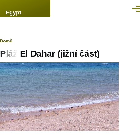
Přejít k hlavnímu obsahu
Men
Egypt
Drobečková
Domů
Pláž El Dahar (jižní část)
navigace