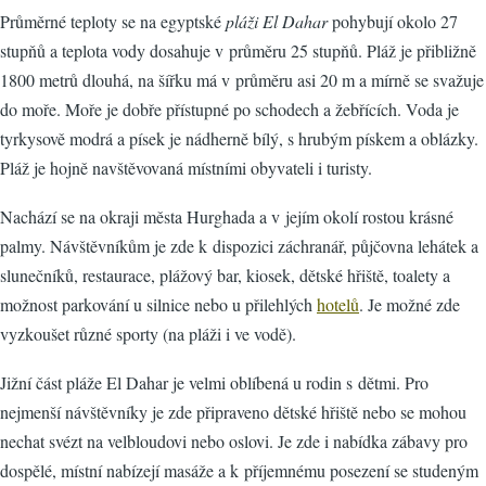
Průměrné teploty se na egyptské
pláži El Dahar
pohybují okolo 27
stupňů a teplota vody dosahuje v průměru 25 stupňů. Pláž je přibližně
1800 metrů dlouhá, na šířku má v průměru asi 20 m a mírně se svažuje
do moře. Moře je dobře přístupné po schodech a žebřících. Voda je
tyrkysově modrá a písek je nádherně bílý, s hrubým pískem a oblázky.
Pláž je hojně navštěvovaná místními obyvateli i turisty.
Nachází se na okraji města Hurghada a v jejím okolí rostou krásné
palmy. Návštěvníkům je zde k dispozici záchranář, půjčovna lehátek a
slunečníků, restaurace, plážový bar, kiosek, dětské hřiště, toalety a
možnost parkování u silnice nebo u přilehlých
hotelů
. Je možné zde
vyzkoušet různé sporty (na pláži i ve vodě).
Jižní část pláže El Dahar je velmi oblíbená u rodin s dětmi. Pro
nejmenší návštěvníky je zde připraveno dětské hřiště nebo se mohou
nechat svézt na velbloudovi nebo oslovi. Je zde i nabídka zábavy pro
dospělé, místní nabízejí masáže a k příjemnému posezení se studeným