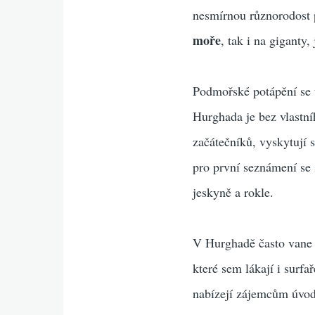
nesmírnou různorodost 
moře
, tak i na giganty,
Podmořské potápění se t
Hurghada je bez vlastn
začátečníků, vyskytují s
pro první seznámení se 
jeskyně a rokle.
V Hurghadě často vane v
které sem lákají i surf
nabízejí zájemcům úvodn