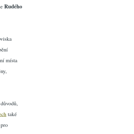
Rudého
le
oviska
pění
lní místa
ěny,
z důvodů,
ech
také
 pro