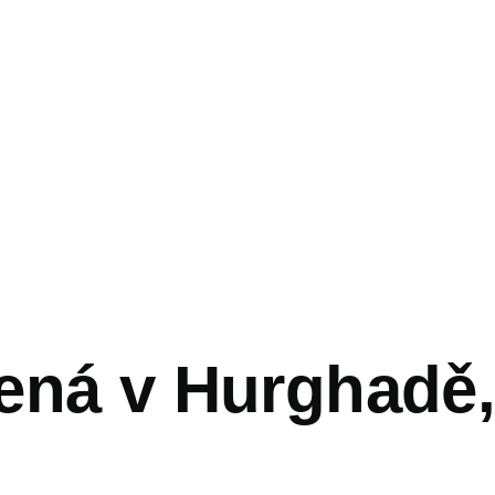
vá
ená v Hurghadě,