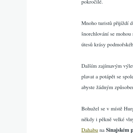
pokročilé.
Mnoho turistů přijíždí 
šnorchlování se mohou 
útesů krásy podmořského
Dalším zajímavým výlet
plavat a potápět se spol
abyste žádným způsobem 
Bohužel se v místě Hur
někdy i pěkně velké vln
Sinajském p
Dahabu
na