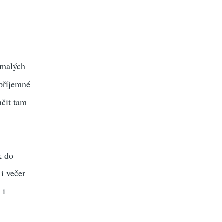
 malých
 příjemné
nčit tam
k do
i večer
 i