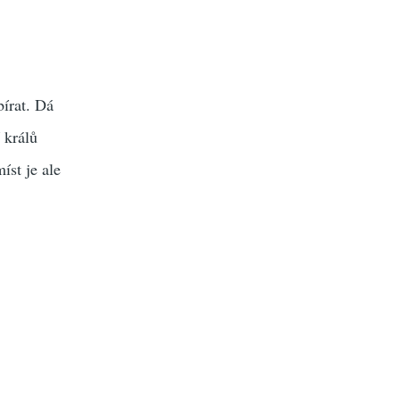
bírat. Dá
 králů
íst je ale