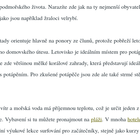
podmořského života. Narazíte zde jak na ty nejmenší obyvate
 jako jsou například žraloci velrybí.
ady orientuje hlavně na ponory ze člunů, protože pobřeží let
ího domovského útesu. Letovisko je ideálním místem pro potá
e zde většinou mělké korálové zahrady, která představují ideá
s potápěním. Pro zkušené potápěče jsou zde ale také strmé st
ítr a mořská voda má příjemnou teplotu, což je určit jeden 
aře. Vybavení si tu můžete pronajmout na
pláži
. V mnoha
hotel
í výukové lekce surfování pro začátečníky, stejně jako kurzy