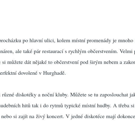
 procházku po hlavní ulici, kolem místní promenády je mnoho
áren, ale také pár restaurací s rychlým občerstvením. Velmi
e si můžete dát nějaké to občerstvení pod širým nebem a zako
perfektní dovolené v Hurghadě.
i různé diskotéky a noční kluby. Můžete se tu zaposlouchat ja
ebních hitů tak i do rytmů typické místní hudby. A třeba si 
 nebo si zajít na živý koncert. V jedné diskotéce mají dokonce