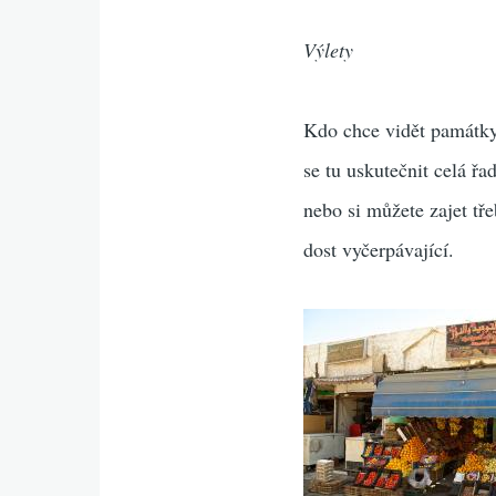
Výlety
Kdo chce vidět památky 
se tu uskutečnit celá ř
nebo si můžete zajet tř
dost vyčerpávající.