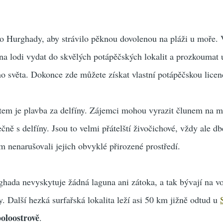
do Hurghady, aby strávilo pěknou dovolenou na pláži u moře.
na lodi vydat do skvělých potápěčských lokalit a prozkoumat
 světa. Dokonce zde můžete získat vlastní potápěčskou licen
em je plavba za delfíny. Zájemci mohou vyrazit člunem na m
ečně s delfíny. Jsou to velmi přátelští živočichové, vždy ale db
nenarušovali jejich obvyklé přirozené prostředí.
ghada nevyskytuje žádná laguna ani zátoka, a tak bývají na 
y. Další hezká surfařská lokalita leží asi 50 km jižně odtud u
oloostrově
.